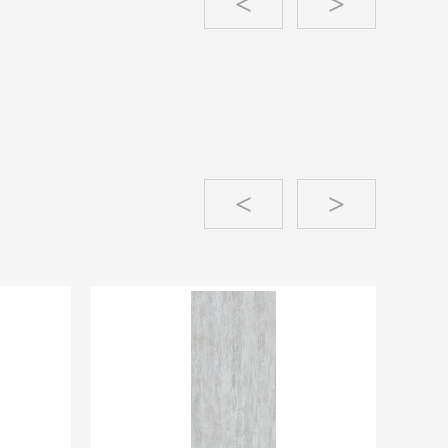
<
>
<
>