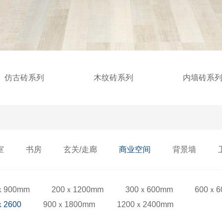
仿古砖系列
木纹砖系列
内墙砖系
室
书房
玄关/走廊
商业空间
背景墙
ｘ900mm
200ｘ1200mm
300ｘ600mm
600ｘ6
ｘ2600
900ｘ1800mm
1200ｘ2400mm